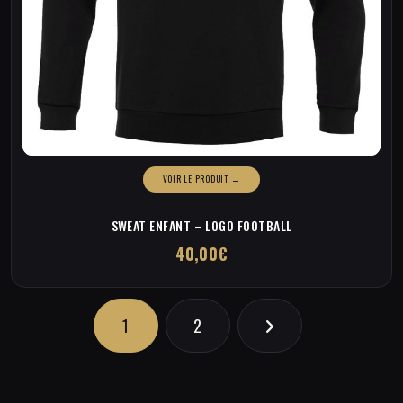
SWEAT ENFANT – LOGO FOOTBALL
40,00
€
Ce
produit
a
plusieurs
1
2
variations.
Les
options
peuvent
être
choisies