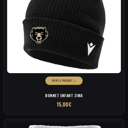
du
produit
BONNET ENFANT ZIMA
15,00
€