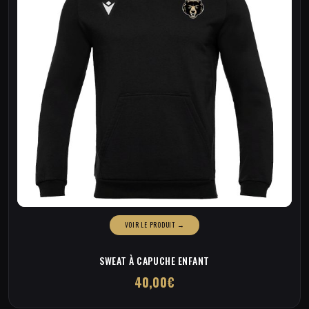
sur
la
page
du
produit
SWEAT À CAPUCHE ENFANT
40,00
€
Ce