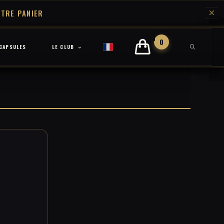
×
TRE PANIER
0
CAPSULES
LE CLUB
TOGGLE
WEBSITE
SEARCH
,