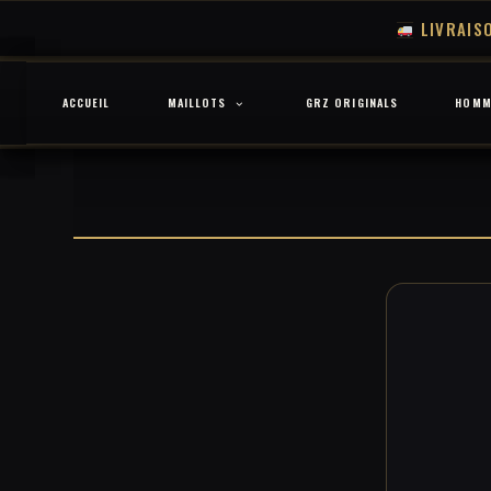
LIVRAIS
Skip
to
ACCUEIL
MAILLOTS
GRZ ORIGINALS
HOMM
content