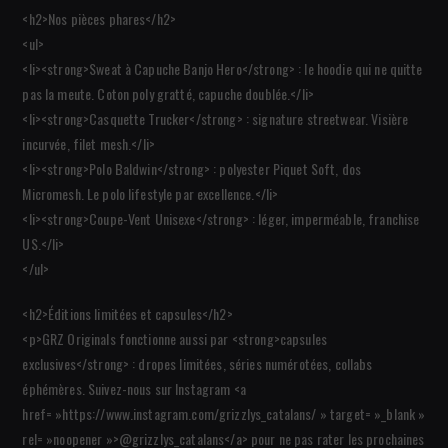
<h2>Nos pièces phares</h2>
<ul>
<li><strong>Sweat à Capuche Banjo Hero</strong> : le hoodie qui ne quitte
pas la meute. Coton poly gratté, capuche doublée.</li>
<li><strong>Casquette Trucker</strong> : signature streetwear. Visière
incurvée, filet mesh.</li>
<li><strong>Polo Baldwin</strong> : polyester Piquet Soft, dos
Micromesh. Le polo lifestyle par excellence.</li>
<li><strong>Coupe-Vent Unisexe</strong> : léger, imperméable, franchise
US.</li>
</ul>
<h2>Éditions limitées et capsules</h2>
<p>GRZ Originals fonctionne aussi par <strong>capsules
exclusives</strong> : dropes limitées, séries numérotées, collabs
éphémères. Suivez-nous sur Instagram <a
href= »https://www.instagram.com/grizzlys_catalans/ » target= »_blank »
rel= »noopener »>@grizzlys_catalans</a> pour ne pas rater les prochaines