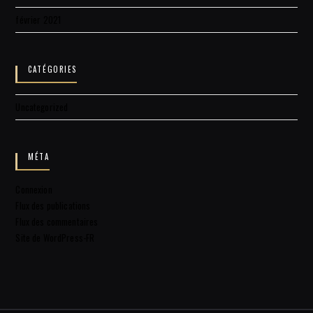
février 2021
CATÉGORIES
Uncategorized
MÉTA
Connexion
Flux des publications
Flux des commentaires
Site de WordPress-FR