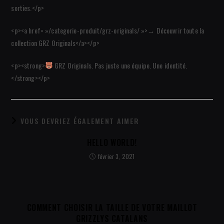
sorties.</p>
<p><a href= »/categorie-produit/grz-originals/ »>→ Découvrir toute la
collection GRZ Originals</a></p>
<p><strong>
GRZ Originals. Pas juste une équipe. Une identité.
</strong></p>
VOUS DEVRIEZ ÉGALEMENT AIMER
HELLO WORLD!
février 3, 2021
COMMENT CHOISIR LA TAILLE DE VOTRE MAILLOT
GRIZZLYS CATALANS