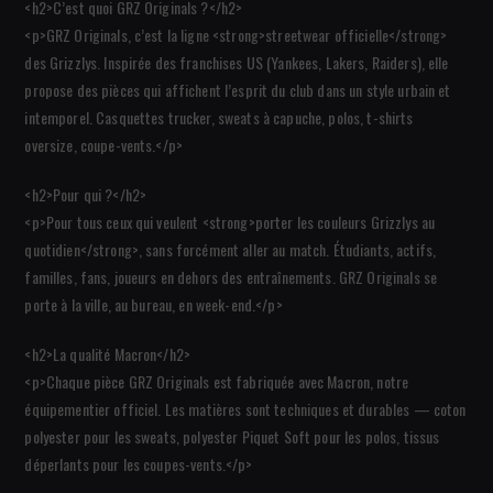
<h2>C’est quoi GRZ Originals ?</h2>
<p>GRZ Originals, c’est la ligne <strong>streetwear officielle</strong>
des Grizzlys. Inspirée des franchises US (Yankees, Lakers, Raiders), elle
propose des pièces qui affichent l’esprit du club dans un style urbain et
intemporel. Casquettes trucker, sweats à capuche, polos, t-shirts
oversize, coupe-vents.</p>
<h2>Pour qui ?</h2>
<p>Pour tous ceux qui veulent <strong>porter les couleurs Grizzlys au
quotidien</strong>, sans forcément aller au match. Étudiants, actifs,
familles, fans, joueurs en dehors des entraînements. GRZ Originals se
porte à la ville, au bureau, en week-end.</p>
<h2>La qualité Macron</h2>
<p>Chaque pièce GRZ Originals est fabriquée avec Macron, notre
équipementier officiel. Les matières sont techniques et durables — coton
polyester pour les sweats, polyester Piquet Soft pour les polos, tissus
déperlants pour les coupes-vents.</p>