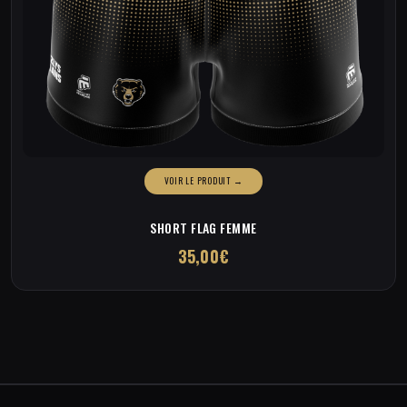
SHORT FLAG FEMME
35,00
€
Ce
produit
a
plusieurs
variations.
Les
options
peuvent
être
choisies