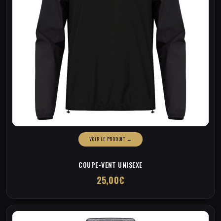
du
produit
COUPE-VENT UNISEXE
25,00
€
Ce
produit
a
plusieurs
variations.