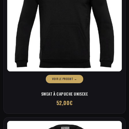
produit
SWEAT À CAPUCHE UNISEXE
52,00
€
Ce
produit
a
plusieurs
variations.