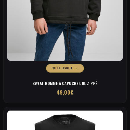
SWEAT HOMME À CAPUCHE COL ZIPPÉ
49,00
€
Ce
produit
a
plusieurs
variations.
Les
options
peuvent