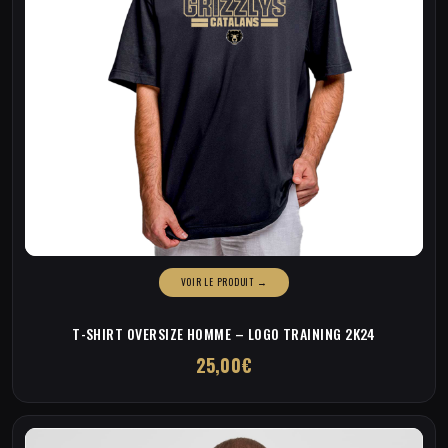
du
produit
T-SHIRT OVERSIZE HOMME – LOGO TRAINING 2K24
25,00
€
Ce
produit
a
plusieurs
variations.