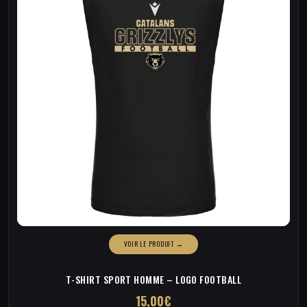
être
choisies
sur
la
page
du
produit
T-SHIRT SPORT HOMME – LOGO FOOTBALL
15,00
€